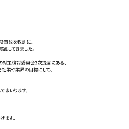
没事故を教訓に、
実践してきました。
国の対策検討委員会
3
次提言にある、
を社業や業界の目標にして、
でまいります。
げます。