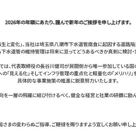
2026年の年頭にあたり、謹んで新年のご挨拶を申し上げます。
再生と変化」、当社は埼玉県八潮市下水道管腐食に起因する道路陥
下水道管の維持管理は将来に亘ってどうあるべきか真剣に検討・
社では、代表取締役の長谷川健司が民間側から唯一参加している
の「見える化」そしてインフラ管理の重点化と軽量化の「メリハリ」
具体的な事業施策の推進に鋭意努力いたします。
向を一層の飛躍に結び付けるべく、健全な経営と社業の研鑽に励ん
皆さまの変わらぬご指導、ご鞭撻を賜りますよう宜しくお願い申し上