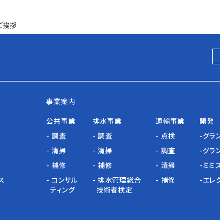
ご挨拶
事業案内
公共事業
排水事業
運輸事業
開発
- 調査
- 調査
- 点検
-グラ
- 清掃
- 清掃
- 調査
-グラ
- 補修
- 補修
- 清掃
-ミミ
ス
- コンサル
- 排水管理総合
- 補修
-エレ
ティング
技術者検定