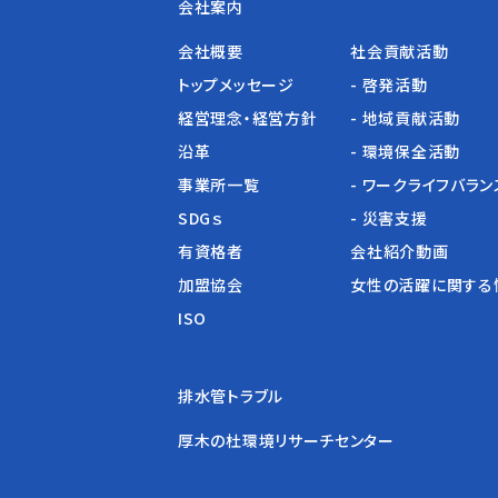
会社案内
会社概要
社会貢献活動
トップメッセージ
- 啓発活動
経営理念・経営方針
- 地域貢献活動
沿革
- 環境保全活動
事業所一覧
- ワークライフバラン
SDGｓ
- 災害支援
有資格者
会社紹介動画
加盟協会
女性の活躍に関する
ISO
排水管トラブル
厚木の杜環境リサーチセンター