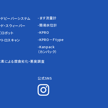
-ます流量計
ンドビーバーシステム
-簡易水位計
ンド・スウィーパー
-KPRO
ズロボット
-KPRO－Ｆtype
クトロスキャン
-Kanpack
（カンパック）
水素による
腐食劣化・悪臭調査
公式SNS