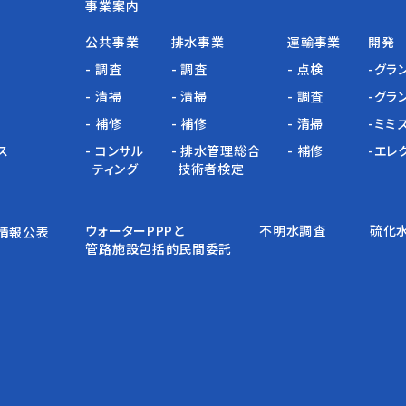
事業案内
公共事業
排水事業
運輸事業
開発
- 調査
- 調査
- 点検
-グラ
- 清掃
- 清掃
- 調査
-グラ
- 補修
- 補修
- 清掃
-ミミ
ス
- コンサル
- 排水管理総合
- 補修
-エレ
ティング
技術者検定
ウォーターPPPと
不明水調査
硫化
情報公表
管路施設包括的民間委託