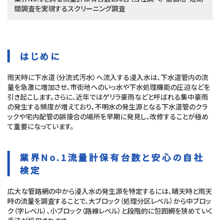
間調査を実現するスクリーニング調査
はじめに
雨天時に下水道（分流式汚水）へ流入する浸入水は、下水道管内の流
量を急激に増加させ、市街地へのいっ水や下水処理機能の圧迫などを
引き起こします。さらに、近年ではゲリラ豪雨などと呼ばれる集中豪雨
の発生する頻度が増えており、不明水の発生源となる下水道管のクラ
ックや宅内配管の誤接合の場所を早期に発見し、改修することが極め
て重要になっています。
業界No.1流量計保有台数と安心の自社
検定
広大な管路網の中から浸入水の発生源を特定するには、晴天時と雨天
時の流量を調査することで、大ブロック（処理分区レベル）から中ブロッ
ク（字レベル）、小ブロック（路線レベル）と段階的に包囲網を狭めていく