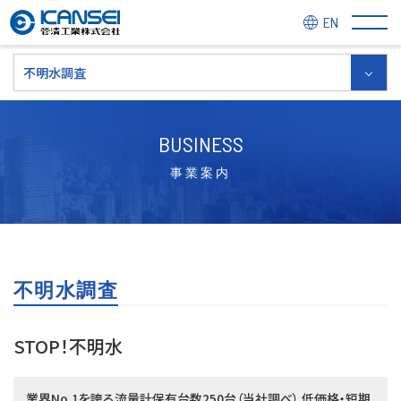
EN
不明水調査
BUSINESS
事業案内
不明水調査
STOP！不明水
業界No.1を誇る流量計保有台数250台（当社調べ）
低価格・短期