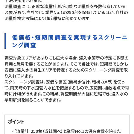
手法が採用されます。
流量調査には、正確な流量計測が可能な流量計を多数保有している
必要があり、当社では、業界No.1の250台を保有しているほか、自社の
流量計検定設備により精度維持に努めています。
低価格・短期間調査を実現するスクリーニ
ング調査
調査対象エリアがあまりにも広大な場合、浸入水箇所の特定に多額の
費用と歳月を要することがあります。 そこで当社では、短期間でしかも
安価に浸入水の発生エリアを特定するためのスクリーニング調査を取
り入れています。
スクリーニング調査は、安価な装置（簡易水位計、暗視カメラ）を使っ
て、雨天時の下水道管内水位を把握するもので、広範囲、複数地点で同
時に計測が行えます。この結果、調査期間が大幅に短縮でき、浸入水の
早期解消を図ることができます。
ポイント
・「流量計」250台（当社調べ）と業界No.1の保有台数を誇るた